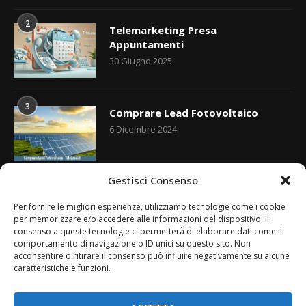
2
Telemarketing Presa
Appuntamenti
30 Giugno 2025
3
Comprare Lead Fotovoltaico
6 Dicembre 2024
Gestisci Consenso
4
Diritto all’Oblio
Per fornire le migliori esperienze, utilizziamo tecnologie come i cookie
26 Luglio 2025
per memorizzare e/o accedere alle informazioni del dispositivo. Il
consenso a queste tecnologie ci permetterà di elaborare dati come il
comportamento di navigazione o ID unici su questo sito. Non
acconsentire o ritirare il consenso può influire negativamente su alcune
caratteristiche e funzioni.
5
Come Inviare Comunicati Stampa
4 Luglio 2025