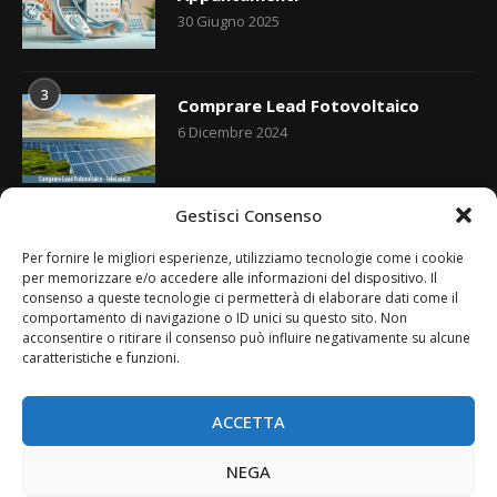
30 Giugno 2025
3
Comprare Lead Fotovoltaico
6 Dicembre 2024
Gestisci Consenso
4
Diritto all’Oblio
Per fornire le migliori esperienze, utilizziamo tecnologie come i cookie
26 Luglio 2025
per memorizzare e/o accedere alle informazioni del dispositivo. Il
consenso a queste tecnologie ci permetterà di elaborare dati come il
comportamento di navigazione o ID unici su questo sito. Non
acconsentire o ritirare il consenso può influire negativamente su alcune
caratteristiche e funzioni.
5
Come Inviare Comunicati Stampa
4 Luglio 2025
ACCETTA
NEGA